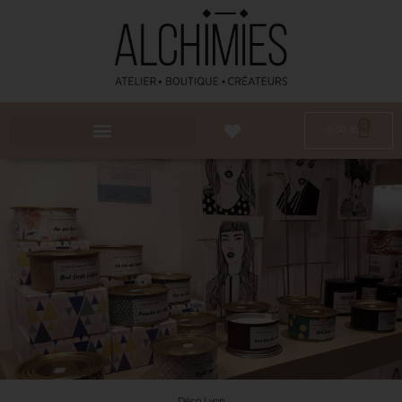
0
0,00
€
Déco Lyon