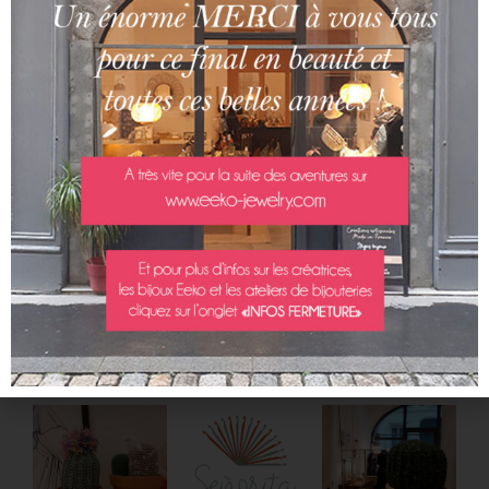
Senorita Crochet
est née des mains de Belen,
une Lyonnaise née à Madrid, ville du sud et des
couleurs et ça se ressent dans ses créations
colorées et pétillantes !
Elle commence le crochet à l’âge de 9 ans avec
une amie de sa grand-mère et depuis ne
s’arrête plus de crocheter de petits ou grands
cactus colorés!
Une idée de déco originale fabriquée à la main à
Lyon.
voir ses produits