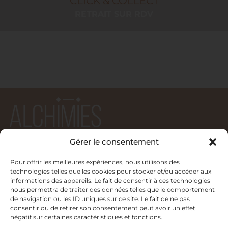
CLICK & COLLECT
RETRAIT SUR RDV
Gérer le consentement
Pour offrir les meilleures expériences, nous utilisons des
4, rue François Dauphin
technologies telles que les cookies pour stocker et/ou accéder aux
69002 LYON
informations des appareils. Le fait de consentir à ces technologies
nous permettra de traiter des données telles que le comportement
de navigation ou les ID uniques sur ce site. Le fait de ne pas
09 83 72 53 52
consentir ou de retirer son consentement peut avoir un effet
alchimies.shop@gmail.com
négatif sur certaines caractéristiques et fonctions.